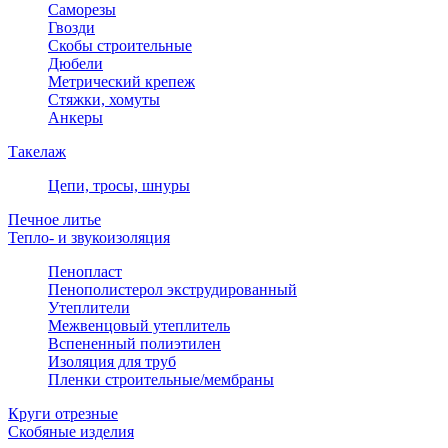
Саморезы
Гвозди
Скобы строительные
Дюбели
Метрический крепеж
Стяжки, хомуты
Анкеры
Такелаж
Цепи, тросы, шнуры
Печное литье
Тепло- и звукоизоляция
Пенопласт
Пенополистерол экструдированный
Утеплители
Межвенцовый утеплитель
Вспененный полиэтилен
Изоляция для труб
Пленки строительные/мембраны
Круги отрезные
Скобяные изделия