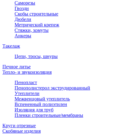
Саморезы
Гвозди
Скобы строительные
Дюбели
Метрический крепеж
Стяжки, хомуты
Анкеры
Такелаж
Цепи, тросы, шнуры
Печное литье
Тепло- и звукоизоляция
Пенопласт
Пенополистерол экструдированный
Утеплители
Межвенцовый утеплитель
Вспененный полиэтилен
Изоляция для труб
Пленки строительные/мембраны
Круги отрезные
Скобяные изделия